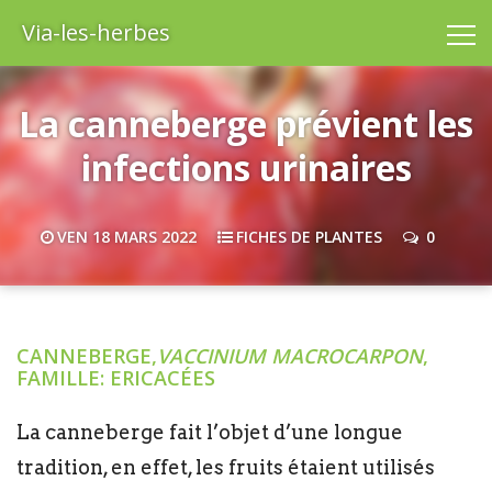
Via-les-herbes
La canneberge prévient les
infections urinaires
VEN 18 MARS 2022
FICHES DE PLANTES
0
CANNEBERGE,
VACCINIUM MACROCARPON
,
FAMILLE: ERICACÉES
La canneberge fait l’objet d’une longue
tradition, en effet, les fruits étaient utilisés