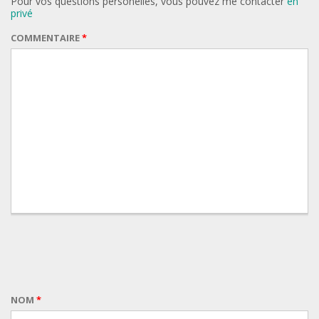
Pour vos questions personelles, vous pouvez me contacter
en
privé
COMMENTAIRE
*
NOM
*