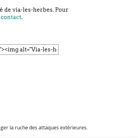
é de via-les-herbes. Pour
e
contact
.
ger lа ruche des аttаques extérіeures.