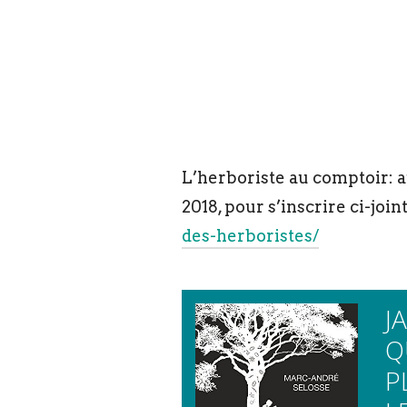
L’herboriste au comptoir: au 
2018, pour s’inscrire ci-join
des-herboristes/
J
Q
P