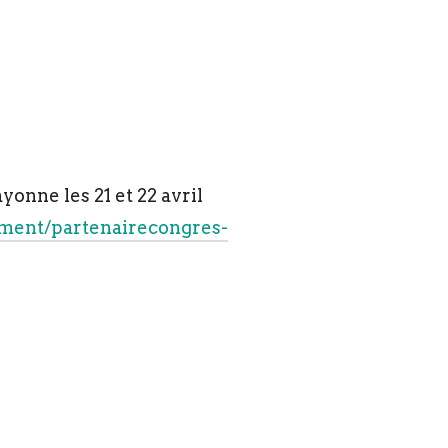
yonne les 21 et 22 avril
ment/partenairecongres-