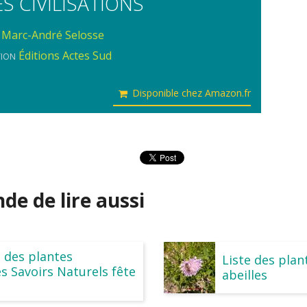
ES CIVILISATIONS
Marc-André Selosse
Éditions Actes Sud
TION
Disponible chez Amazon.fr
e de lire aussi
e des plantes
Liste des plan
s Savoirs Naturels fête
abeilles