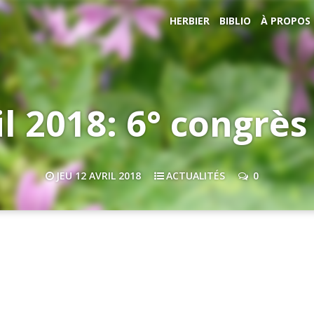
HERBIER
BIBLIO
À PROPOS
il 2018: 6° congrè
JEU 12 AVRIL 2018
ACTUALITÉS
0