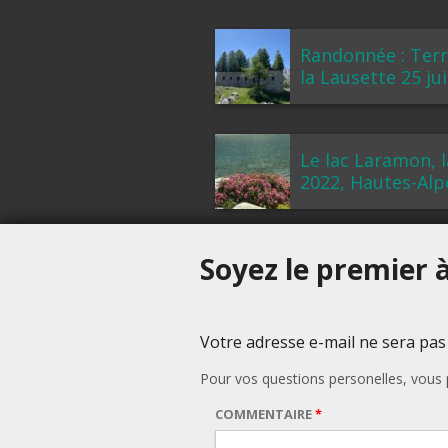
Randonnée : Terr
la Lausette 25 ju
Le lac Laramon, l
2022, Hautes-Alp
Soyez le premier à
Votre adresse e-mail ne sera pas
Pour vos questions personelles, vou
COMMENTAIRE
*