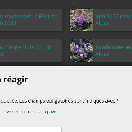
e rouge vers le Fort de
Juin 2023 ran
in 2023
Alpes
ac Serpent, le 16 juin
Randonnée au 
es
Alpes
 réagir
 publiée. Les champs obligatoires sont indiqués avec
*
s pouvez me contacter
en privé