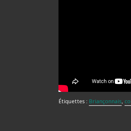
Étiquettes :
Briançonnais
,
co