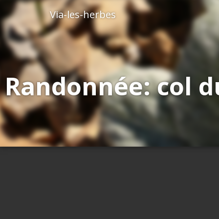
Via-les-herbes
Randonnée: col du