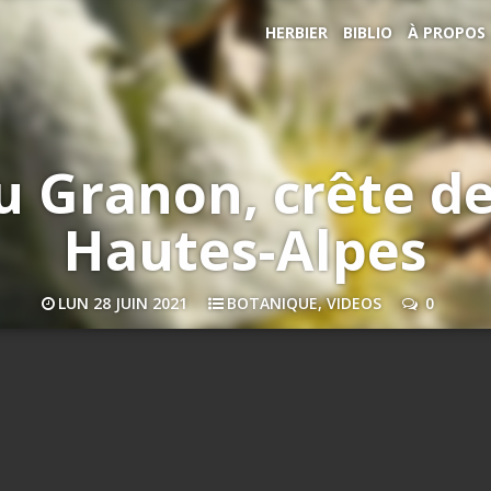
HERBIER
BIBLIO
À PROPOS
 Granon, crête de
Hautes-Alpes
LUN 28 JUIN 2021
BOTANIQUE
,
VIDEOS
0