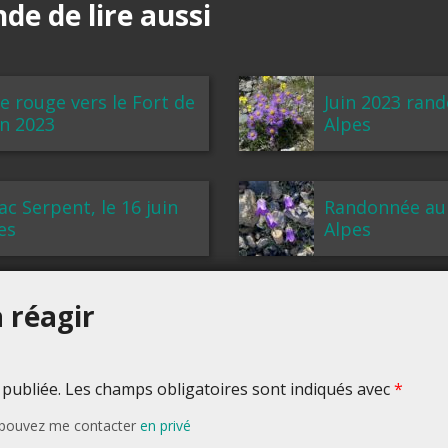
e de lire aussi
e rouge vers le Fort de
Juin 2023 ran
in 2023
Alpes
ac Serpent, le 16 juin
Randonnée au 
es
Alpes
 réagir
 publiée. Les champs obligatoires sont indiqués avec
*
s pouvez me contacter
en privé