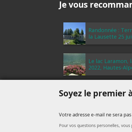
Je vous recommand
Randonnée : Terr
la Lausette 25 ju
Le lac Laramon, l
2022, Hautes-Alp
Soyez le premier à
Votre adresse e-mail ne sera pas
Pour vos questions personelles, vou