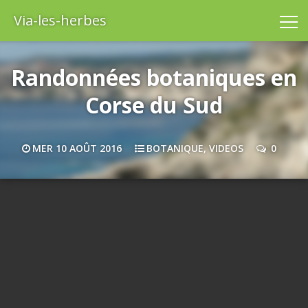
Via-les-herbes
Randonnées botaniques en
Corse du Sud
MER 10 AOÛT 2016
BOTANIQUE
,
VIDEOS
0