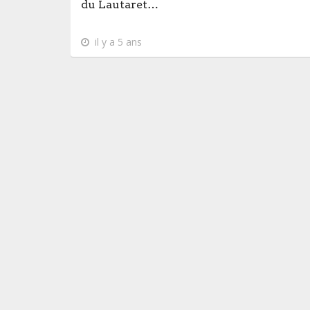
du Lautaret…
il y a 5 ans