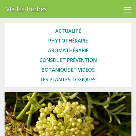
Via-les-herbes
ACTUALITÉ
PHYTOTHÉRAPIE
AROMATHÉRAPIE
CONSEIL ET PRÉVENTION
BOTANIQUE ET VIDÉOS
LES PLANTES TOXIQUES