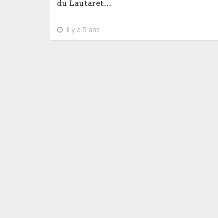
du Lautaret…
il y a 5 ans