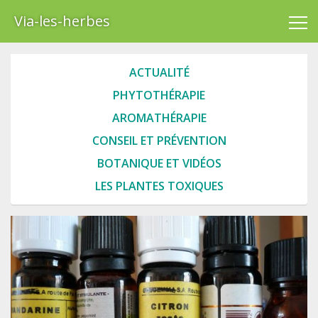
Via-les-herbes
ACTUALITÉ
PHYTOTHÉRAPIE
AROMATHÉRAPIE
CONSEIL ET PRÉVENTION
BOTANIQUE ET VIDÉOS
LES PLANTES TOXIQUES