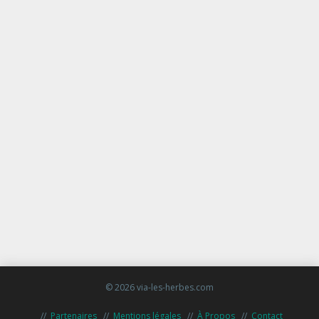
© 2026 via-les-herbes.com
Partenaires
Mentions légales
À Propos
Contact