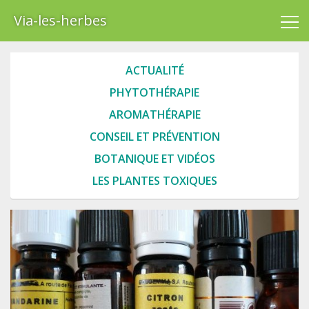
Via-les-herbes
ACTUALITÉ
PHYTOTHÉRAPIE
AROMATHÉRAPIE
CONSEIL ET PRÉVENTION
BOTANIQUE ET VIDÉOS
LES PLANTES TOXIQUES