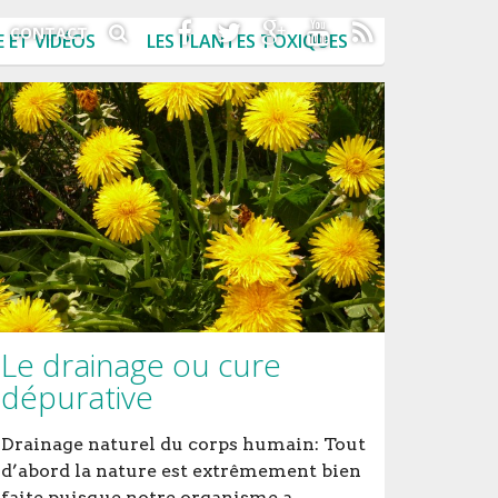
CONTACT
 ET VIDÉOS
LES PLANTES TOXIQUES
Le drainage ou cure
dépurative
Drainage naturel du corps humain: Tout
d’abord la nature est extrêmement bien
faite puisque notre organisme a