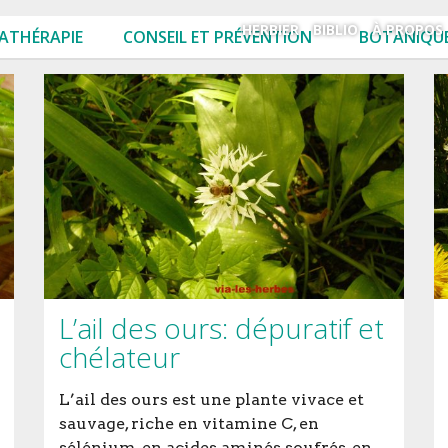
HERBIER
BIBLIO
À PROPOS
ATHÉRAPIE
CONSEIL ET PRÉVENTION
BOTANIQUE
L’ail des ours: dépuratif et
chélateur
L’ail des ours est une plante vivace et
sauvage, riche en vitamine C, en
sélénium, en acides aminés soufrés, en