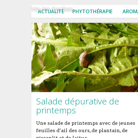
Via-les-herbes
ACTUALITÉ
PHYTOTHÉRAPIE
AROM
Salade dépurative de
printemps
Une salade de printemps avec de jeunes
feuilles d’ail des ours, de plantain, de
pissenlit et de laitue.