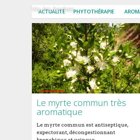
Via-les-herbes
ACTUALITÉ
PHYTOTHÉRAPIE
AROM
Le myrte commun très
aromatique
Le myrte commun est antiseptique,
expectorant, décongestionnant
bronchique et veineux.