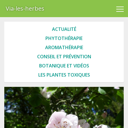
Via-les-herbes
ACTUALITÉ
PHYTOTHÉRAPIE
AROMATHÉRAPIE
CONSEIL ET PRÉVENTION
BOTANIQUE ET VIDÉOS
LES PLANTES TOXIQUES