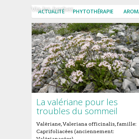
Via-les-herbes
ACTUALITÉ
PHYTOTHÉRAPIE
AROM
La valériane pour les
troubles du sommeil
Valériane, Valeriana officinalis, famille:
Caprifoliacées (anciennement:
Valérianacées)