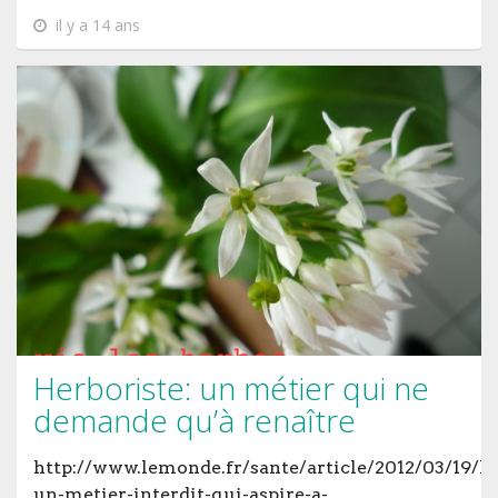
il y a 14 ans
Herboriste: un métier qui ne
demande qu’à renaître
http://www.lemonde.fr/sante/article/2012/03/19/he
un-metier-interdit-qui-aspire-a-