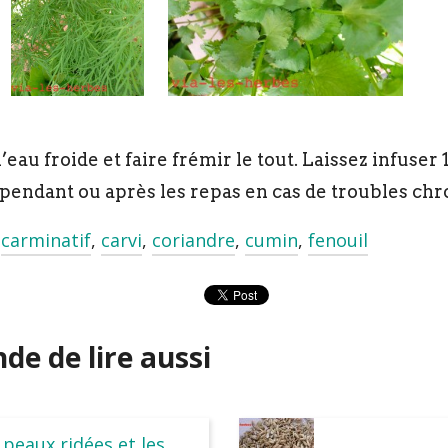
au froide et faire frémir le tout. Laissez infuser 10
endant ou après les repas en cas de troubles chr
,
carminatif
,
carvi
,
coriandre
,
cumin
,
fenouil
e de lire aussi
 peaux ridées et les