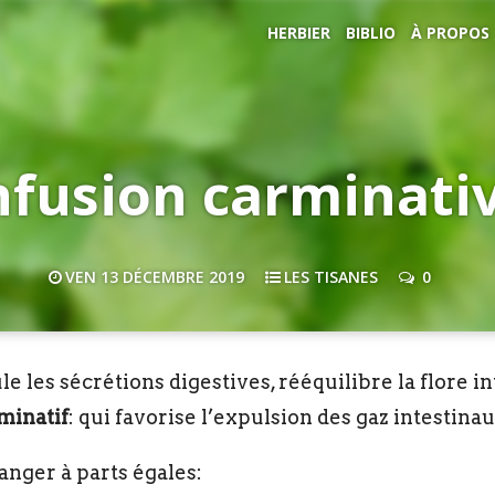
HERBIER
BIBLIO
À PROPOS
nfusion carminati
VEN 13 DÉCEMBRE 2019
LES TISANES
0
 les sécrétions digestives, rééquilibre la flore in
minatif
: qui favorise l’expulsion des gaz intestinau
langer à parts égales: