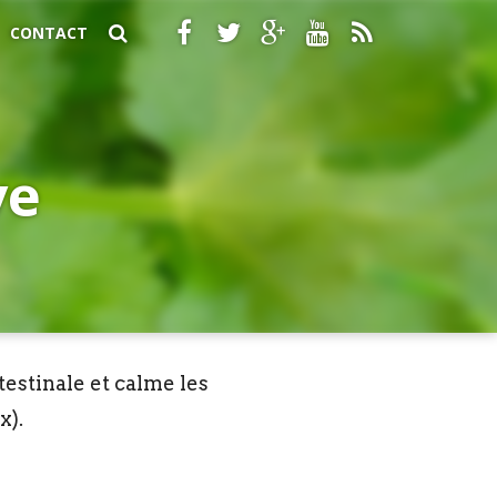
CONTACT
ve
testinale et calme les
x).