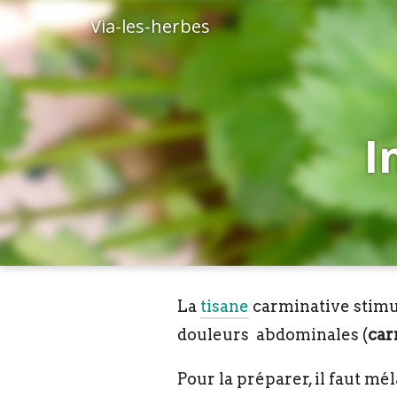
Via-les-herbes
I
La
tisane
carminative stimule
douleurs abdominales
(
car
Pour la préparer, il faut mé