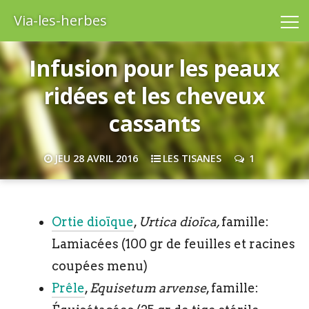
Via-les-herbes
Infusion pour les peaux
ridées et les cheveux
cassants
JEU 28 AVRIL 2016
LES TISANES
1
Ortie dioïque
,
Urtica dioïca,
famille:
Lamiacées (100 gr de feuilles et racines
coupées menu)
Prêle
,
Equisetum arvense
, famille: