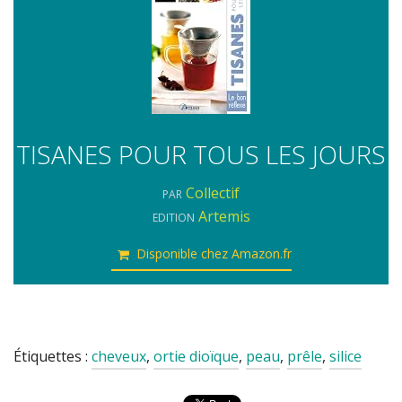
TISANES POUR TOUS LES JOURS
Collectif
PAR
Artemis
EDITION
Disponible chez Amazon.fr
Étiquettes :
cheveux
,
ortie dioïque
,
peau
,
prêle
,
silice