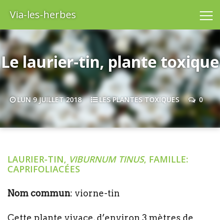
Via-les-herbes
Le laurier-tin, plante toxique
LUN 9 JUILLET 2018
LES PLANTES TOXIQUES
0
LAURIER-TIN,
VIBURNUM TINUS
, FAMILLE:
CAPRIFOLIACÉES
Nom commun
: viorne-tin
Cette plante vivace, d’environ 3 mètres de