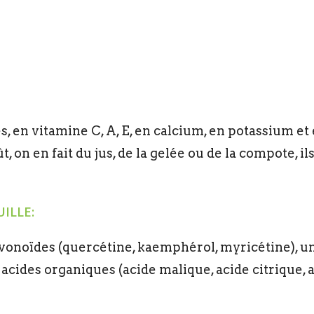
s, en vitamine C, A, E, en calcium, en potassium e
, on en fait du jus, de la gelée ou de la compote, il
UILLE:
avonoïdes (quercétine, kaemphérol, myricétine), un
s acides organiques (acide malique, acide citrique,