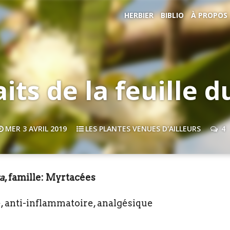
HERBIER
BIBLIO
À PROPOS
its de la feuille 
MER 3 AVRIL 2019
LES PLANTES VENUES D'AILLEURS
4
a
, famille: Myrtacées
e, anti-inflammatoire, analgésique