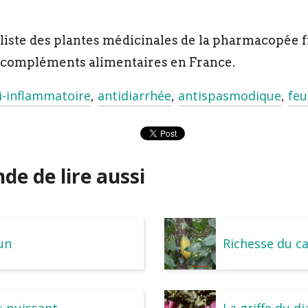
la liste des plantes médicinales de la pharmacopée f
 compléments alimentaires en France.
i-inflammatoire
,
antidiarrhée
,
antispasmodique
,
feu
e de lire aussi
un
Richesse du c
e: puissant
La griffe du di