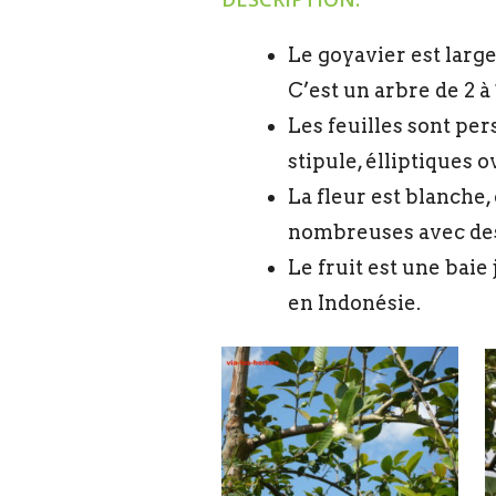
Le goyavier est large
C’est un arbre de 2 à
Les feuilles sont per
stipule, élliptiques 
La fleur est blanche,
nombreuses avec des
Le fruit est une bai
en Indonésie.