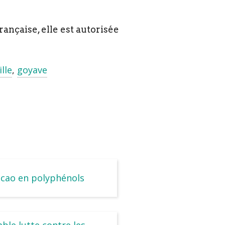
rançaise, elle est autorisée
ille
,
goyave
acao en polyphénols
able lutte contre les