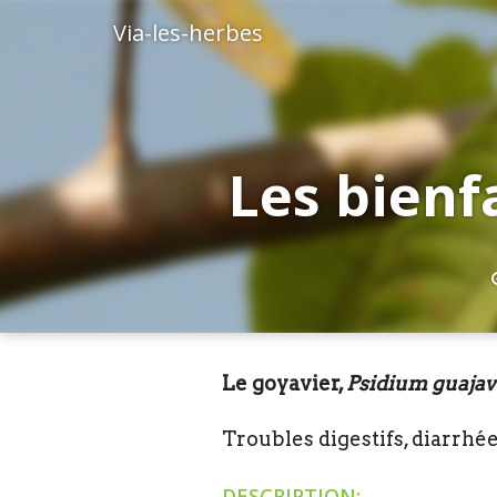
Via-les-herbes
Les bienfa
Le goyavier,
Psidium guajav
Troubles digestifs, diarrhé
DESCRIPTION: