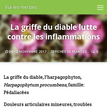
Via-les-herbes
La griffe du diable lutte
contre les inflammations
DIM 5 NOVEMBRE 2017
FICHES DE PLANTES
0
La griffe du diable, l’harpagophyton,
Harpagophytum procumbens
, famille:
Pédaliacées
Douleurs articulaires mineures, troubles