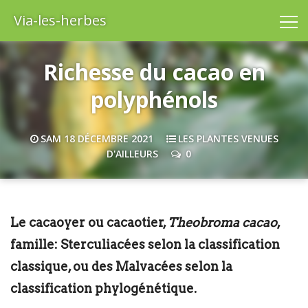
Via-les-herbes
Richesse du cacao en
polyphénols
SAM 18 DÉCEMBRE 2021
LES PLANTES VENUES
D'AILLEURS
0
Le cacaoyer ou cacaotier,
Theobroma cacao
,
famille: Sterculiacées selon la classification
classique, ou des Malvacées selon la
classification phylogénétique.