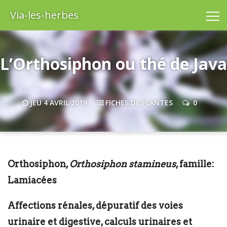
Via-les-herbes
L’Orthosiphon ou thé de Java
JEU 4 AVRIL 2019
FICHES DE PLANTES
0
Orthosiphon,
Orthosiphon stamineus
, famille:
Lamiacées
Affections rénales, dépuratif des voies
urinaire et digestive, calculs urinaires et