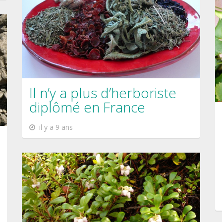
Il n’y a plus d’herboriste
diplômé en France
il y a 9 ans