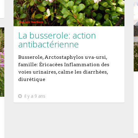
La busserole: action
antibactérienne
Busserole, Arctostaphylos uva-ursi,
famille: Éricacées Inflammation des
voies urinaires, calme les diarrhées,
diurétique
il y a 9 ans