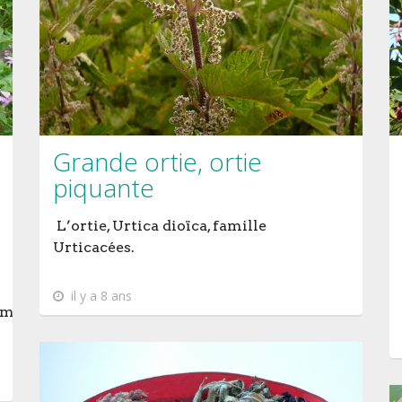
Grande ortie, ortie
piquante
L’ortie, Urtica dioïca, famille
Urticacées.
il y a 8 ans
ment/partenairecongres-