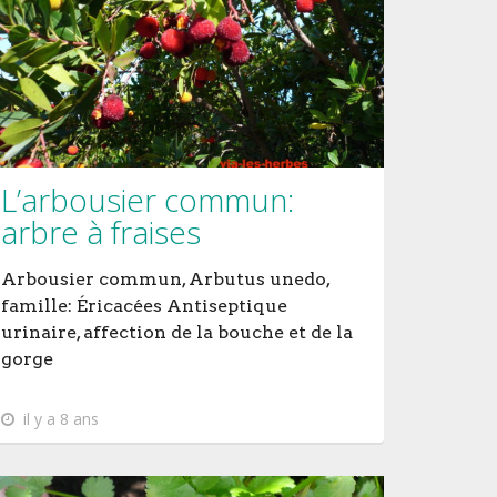
L’arbousier commun:
arbre à fraises
Arbousier commun, Arbutus unedo,
famille: Éricacées Antiseptique
urinaire, affection de la bouche et de la
gorge
il y a 8 ans