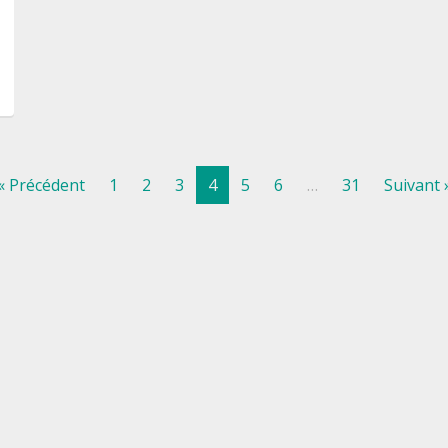
« Précédent
1
2
3
4
5
6
…
31
Suivant 