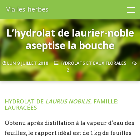
Via-les-herbes
L’hydrolat de laurier-noble
aseptise la bouche
LUN 9 JUILLET 2018
HYDROLATS ET EAUX FLORALES
2
HYDROLAT DE
LAURUS NOBILIS,
FAMILLE:
LAURACÉES
Obtenu après distillation à la vapeur d’eau des
feuilles, le rapport idéal est de 1 kg de feuilles