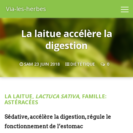
Via-les-herbes
La laitue accélère la
digestion
SAM 23 JUIN 2018
DIÉTÉTIQUE
0
LA LAITUE,
LACTUCA SATIVA
, FAMILLE:
ASTÉRACÉES
Sédative, accélère la digestion, régule le
fonctionnement de l’estomac