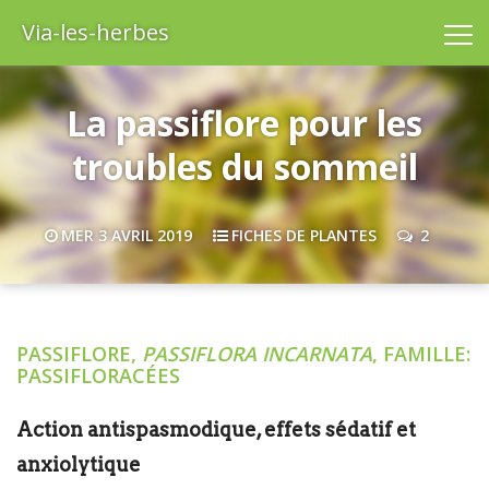
Via-les-herbes
La passiflore pour les
troubles du sommeil
MER 3 AVRIL 2019
FICHES DE PLANTES
2
PASSIFLORE,
PASSIFLORA INCARNATA
, FAMILLE:
PASSIFLORACÉES
Action antispasmodique, effets sédatif et
anxiolytique