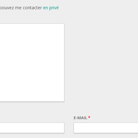
s pouvez me contacter
en privé
E-MAIL
*