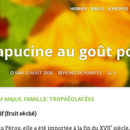
HERBIER
BIBLIO
À PROPOS
apucine au goût p
SAM 22 AOÛT 2020
FICHES DE PLANTES
0
 MAJUS,
FAMILLE: TROPAÉOLACÉES
f (fruit séché)
 Pérou, elle a été importée à la fin du XVII° siècle