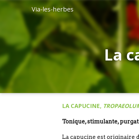
Via-les-herbes
La c
LA CAPUCINE,
TROPAEOLUM
Tonique, stimulante, purgati
La capucine est originaire du