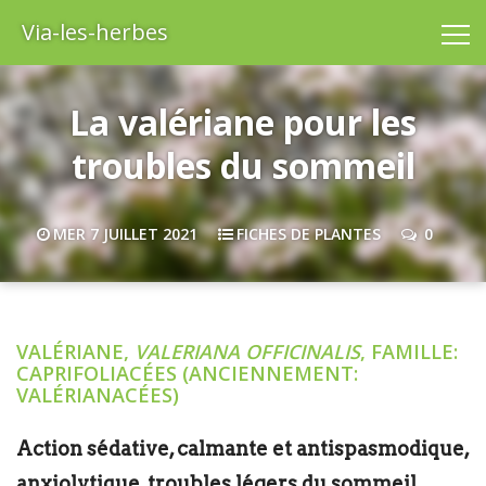
Via-les-herbes
La valériane pour les
troubles du sommeil
MER 7 JUILLET 2021
FICHES DE PLANTES
0
VALÉRIANE,
VALERIANA OFFICINALIS
, FAMILLE:
CAPRIFOLIACÉES (ANCIENNEMENT:
VALÉRIANACÉES)
Action sédative, calmante et antispasmodique,
anxiolytique, troubles légers du sommeil