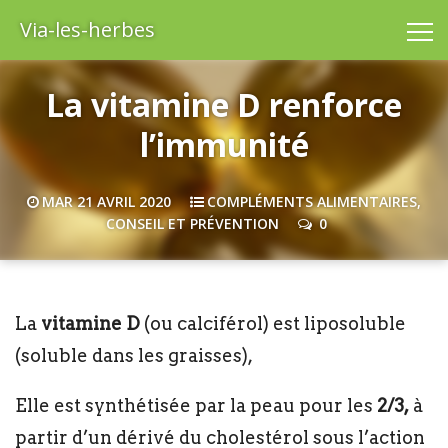
Via-les-herbes
La vitamine D renforce
l’immunité
MAR 21 AVRIL 2020
COMPLÉMENTS ALIMENTAIRES
,
CONSEIL ET PRÉVENTION
0
La
vitamine D
(ou calciférol) est liposoluble
(soluble dans les graisses),
Elle est synthétisée par la peau pour les
2/3,
à
partir d’un dérivé du cholestérol sous l’action