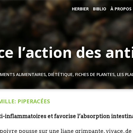
HERBIER
BIBLIO
À PROPOS
ce l’action des an
MENTS ALIMENTAIRES
,
DIÉTÉTIQUE
,
FICHES DE PLANTES
,
LES PL
MILLE: PIPERACÉES
i-inflammatoires et favorise l’absorption intestin
 poivre pousse sur une liane grimpante, vivace, de