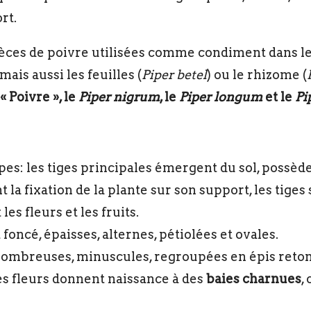
rt.
pèces de poivre utilisées comme condiment dans le
 mais aussi les feuilles (
Piper betel
) ou le rhizome (
 Poivre », le
Piper nigrum
, le
Piper longum
et le
Pi
ypes: les tiges principales émergent du sol, possè
la fixation de la plante sur son support, les tiges
es fleurs et les fruits.
 foncé, épaisses, alternes, pétiolées et ovales.
 nombreuses, minuscules, regroupées en épis reto
es fleurs donnent naissance à des
baies charnues
,