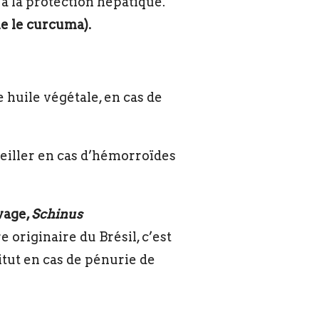
t à la protection hépatique.
e le curcuma).
 huile végétale, en cas de
seiller en cas d’hémorroïdes
vage,
Schinus
 originaire du Brésil, c’est
itut en cas de pénurie de