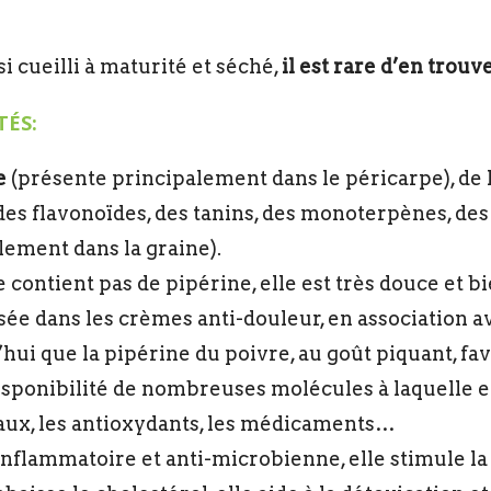
si cueilli à maturité et séché,
il est rare d’en trou
TÉS:
e
(présente principalement dans le péricarpe), de l
 des flavonoïdes, des tanins, des monoterpènes, des
lement dans la graine).
e contient pas de pipérine, elle est très douce et b
isée dans les crèmes anti-douleur, en association 
ui que la pipérine du poivre, au goût piquant, fav
odisponibilité de nombreuses molécules à laquelle 
aux, les antioxydants, les médicaments…
inflammatoire et anti-microbienne, elle stimule la 