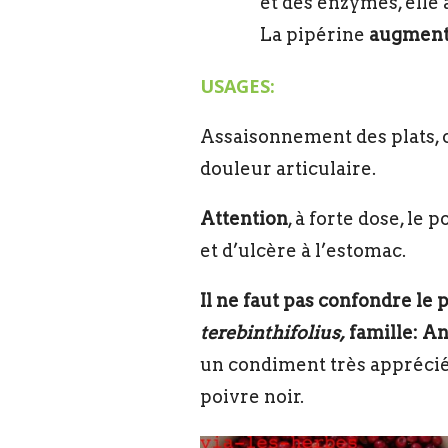
et des enzymes, elle a
La pipérine
augmente
USAGES:
Assaisonnement des plats, o
douleur articulaire.
Attention
, à forte dose, le
et d’ulcère à l’estomac.
Il ne faut pas confondre le 
terebinthifolius,
famille: A
un condiment très apprécié, 
poivre noir.