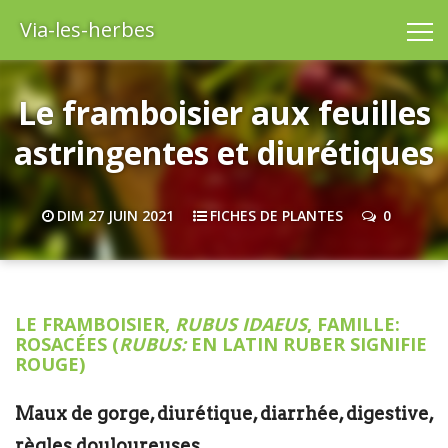
Via-les-herbes
Le framboisier aux feuilles
astringentes et diurétiques
DIM 27 JUIN 2021
FICHES DE PLANTES
0
LE FRAMBOISIER,
RUBUS IDAEUS
, FAMILLE:
ROSACÉES (
RUBUS:
EN LATIN RUBER SIGNIFIE
ROUGE)
Maux de gorge, diurétique, diarrhée, digestive,
règles douloureuses