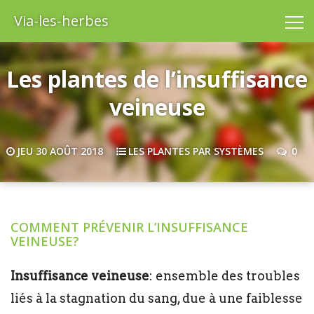
Via-les-herbes
Les plantes de l’insuffisance
veineuse
JEU 30 AOÛT 2018
LES PLANTES PAR SYSTÈMES
0
COMMENT PRÉVENIR L’INSUFFISANCE
VEINEUSE?
Insuffisance veineuse
: ensemble des troubles
liés à la stagnation du sang, due à une faiblesse