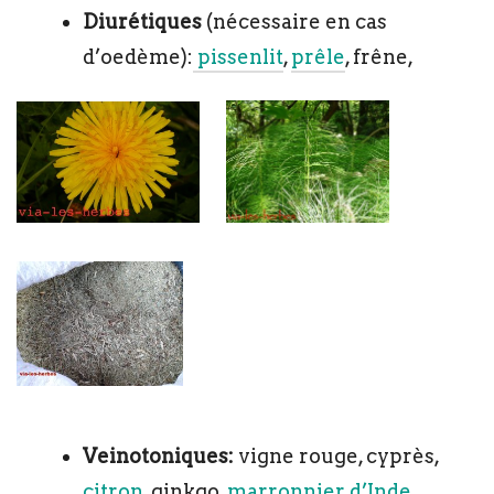
Diurétiques
(nécessaire en cas
d’oedème):
pissenlit
,
prêle
, frêne,
Veinotoniques:
vigne rouge, cyprès,
citron
, ginkgo,
marronnier d’Inde
,